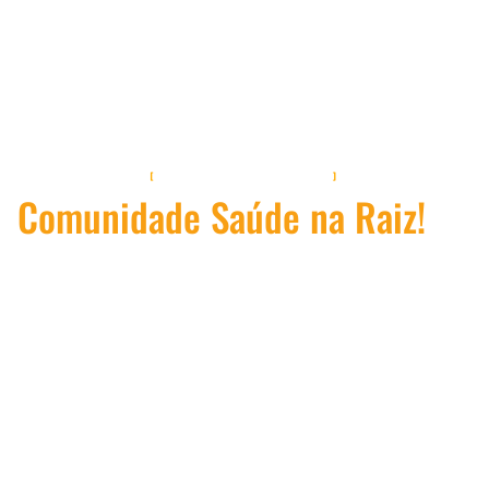
-SEJA MEMBRO DA-
Comunidade Saúde na Raiz!
Vamos te ajudar a ter mais saúde, mais energia e vitalidade, DESCOMPLICANDO o
processo e te guiar por todos seus passos.